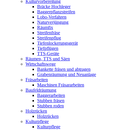
Kulturvorbereitung
Bräcke Hochleger
Baggerpflanzstreifen
Lobo-Verfahren
Naturverjüngung
Räumfix
Streifenfräse
Streifenpflug
Tiefenlockerungsgerät
Tiefpflügen
TTS-Geräte
Räumen, TTS und Säen
Wirtschaftswege
Bankette fräsen und abtragen
Grabenräumung und Neuanlage
Fräsarbeiten
Maschinen Fräsararbeiten
Baufeldräumung
Baggerarbeiten
Stubben fräsen
Stubben roden
Holzrücken
Holzrücken
Kulturpflege
Kulturpflege