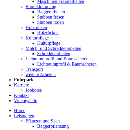
Maschinen Fräsararbeiten
Baufeldräumung
Baggerarbeiten
Stubben fräsen
Stubben roden
Holzrücken
Holzrücken
Kulturpflege
Kulturpflege
Mulch- und Schredderarbeiten
Schredderarbeiten
Lichtraumprofil und Baumscheren
Lichtraumprofil & Baumscheren
Transport
weitere Arbeiten
Fuhrpark
Karriere
Jobbörse
Kontakt
Videogalerie
Home
Leistungen
Pflanzen und Säen
Baggerpflanzung